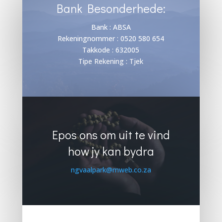
Bank Besonderhede:
Bank : ABSA
Rekeningnommer : 0520 580 654
Takkode : 632005
Tipe Rekening : Tjek
Epos ons om uit te vind
how jy kan bydra
ngvaalpark@mweb.co.za