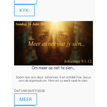
KYK:
Om meer as net te sien…
Saam reis ons deur Johannes 9 en ontdek hoe Jesus
ons oë oopmaak om Hom en sy werk raak te sien.
DATUM:26/07/2026
MEER