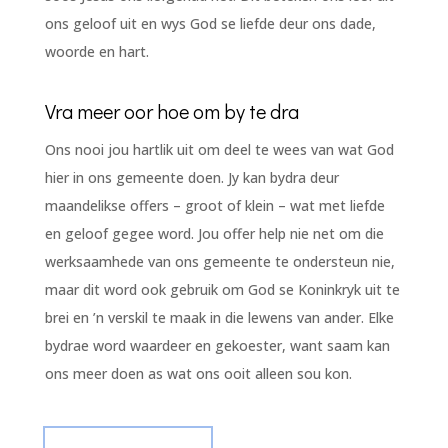
ons geloof uit en wys God se liefde deur ons dade,
woorde en hart.
Vra meer oor hoe om by te dra
Ons nooi jou hartlik uit om deel te wees van wat God
hier in ons gemeente doen. Jy kan bydra deur
maandelikse offers – groot of klein – wat met liefde
en geloof gegee word. Jou offer help nie net om die
werksaamhede van ons gemeente te ondersteun nie,
maar dit word ook gebruik om God se Koninkryk uit te
brei en ’n verskil te maak in die lewens van ander. Elke
bydrae word waardeer en gekoester, want saam kan
ons meer doen as wat ons ooit alleen sou kon.