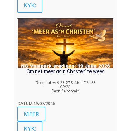
KYK:
Om net 'meer as 'n Christen' te wees
Teks; Lukas 9:23-27 & Matt 7:21-23
08:30
Deon Serfontein
DATUM:19/07/2026
MEER
KYK: