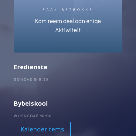
RAAK BETROKKE
Kom neem deel aan enige
Aktiwiteit
Eredienste
SONDAE @ 8:30
Bybelskool
WOENSDAE 10:00
Kalenderitems