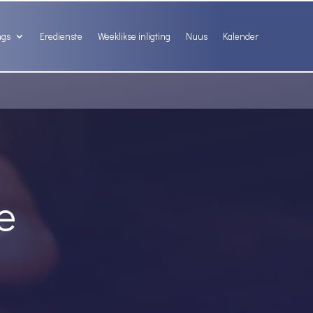
ngs
Eredienste
Weeklikse inligting
Nuus
Kalender
e