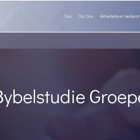
Tuis
Oor Ons
Aktiwiteite en bedieni
Bybelstudie Groep