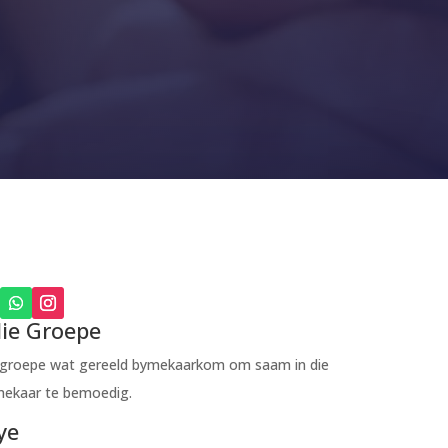
ie Groepe
egroepe wat gereeld bymekaarkom om saam in die
mekaar te bemoedig.
ye