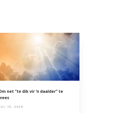
Om net “te dik vir ‘n daalder” te
wees
JUL 10, 2026