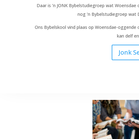
Daar is ’n JONK Bybelstudiegroep wat Woensdae o
nog ’n Bybelstudiegroep wat
Ons Bybelskool vind plaas op Woensdae-oggende om 1
kan delf en
Jonk S