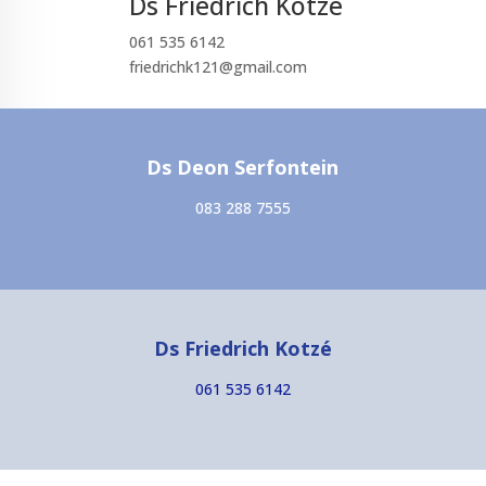
Ds Friedrich Kotzé
061 535 6142
friedrichk121@gmail.com
Ds Deon Serfontein
083 288 7555
Ds Friedrich Kotzé
061 535 6142