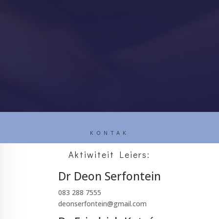
KONTAK
Aktiwiteit Leiers:
Dr Deon Serfontein
083 288 7555
deonserfontein@gmail.com