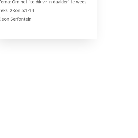
Tema: Om net “te dik vir ‘n daalder” te wees.
Teks: 2Kon 5:1-14
Deon Serfontein