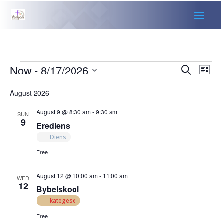
Events
Events
Eve
Now
 - 
8/17/2026
Search
List
Vie
Search
Select
Nav
and
August 2026
date.
Views
August 9 @ 8:30 am
-
9:30 am
SUN
Naviga
9
Erediens
Diens
Free
August 12 @ 10:00 am
-
11:00 am
WED
12
Bybelskool
kategese
Free