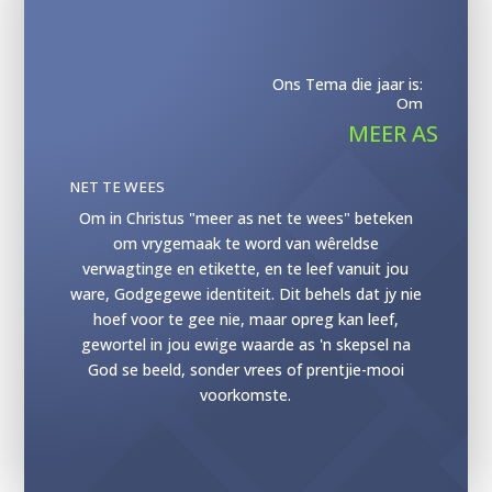
Ons Tema die jaar is:
Om
MEER AS
NET TE WEES
Om in Christus "meer as net te wees" beteken
om vrygemaak te word van wêreldse
verwagtinge en etikette, en te leef vanuit jou
ware, Godgegewe identiteit. Dit behels dat jy nie
hoef voor te gee nie, maar opreg kan leef,
gewortel in jou ewige waarde as 'n skepsel na
God se beeld, sonder vrees of prentjie-mooi
voorkomste.