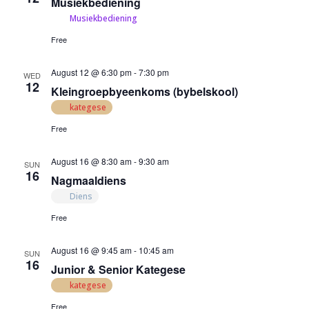
Musiekbediening
Musiekbediening
Free
August 12 @ 6:30 pm
-
7:30 pm
WED
12
Kleingroepbyeenkoms (bybelskool)
kategese
Free
August 16 @ 8:30 am
-
9:30 am
SUN
16
Nagmaaldiens
Diens
Free
August 16 @ 9:45 am
-
10:45 am
SUN
16
Junior & Senior Kategese
kategese
Free