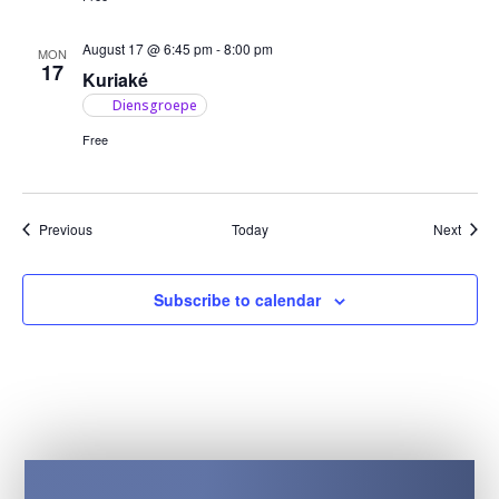
August 17 @ 6:45 pm
-
8:00 pm
MON
17
Kuriaké
Diensgroepe
Free
Events
Event
Previous
Today
Next
Subscribe to calendar