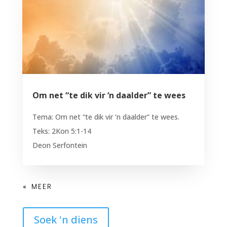
Om net “te dik vir ‘n daalder” te wees
Tema: Om net “te dik vir ‘n daalder” te wees.
Teks: 2Kon 5:1-14
Deon Serfontein
Soek 'n diens