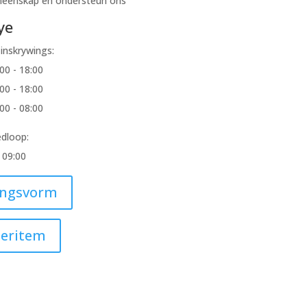
emeenskap en ondersteun ons
ye
inskrywings:
00 - 18:00
00 - 18:00
00 - 08:00
dloop:
 09:00
ingsvorm
eritem