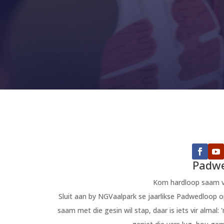
Padwe
Kom hardloop saam vir 
Sluit aan by NGVaalpark se jaarlikse Padwedloop op 
saam met die gesin wil stap, daar is iets vir alma