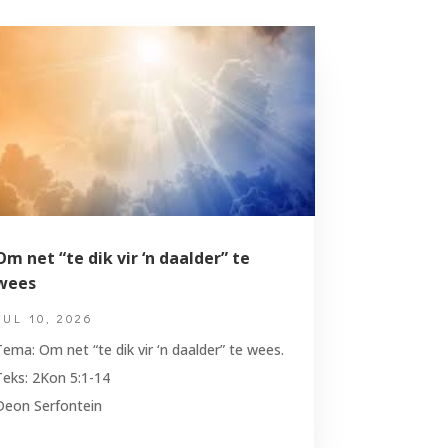
Om net “te dik vir ‘n daalder” te
wees
JUL 10, 2026
Tema: Om net “te dik vir ‘n daalder” te wees.
Teks: 2Kon 5:1-14
Deon Serfontein