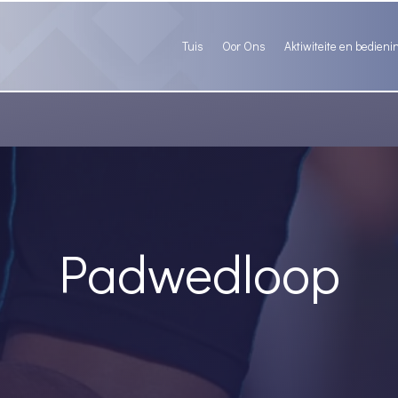
Tuis
Oor Ons
Aktiwiteite en bedieni
Padwedloop