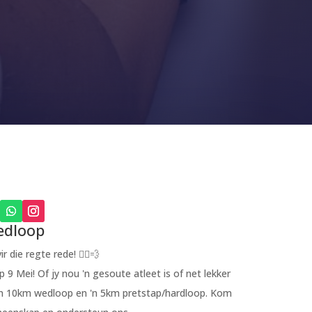
dloop
die regte rede! 🏃‍♂️💨
9 Mei! Of jy nou 'n gesoute atleet is of net lekker
l: 'n 10km wedloop en 'n 5km pretstap/hardloop. Kom