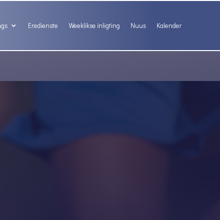
ngs
Eredienste
Weeklikse inligting
Nuus
Kalender