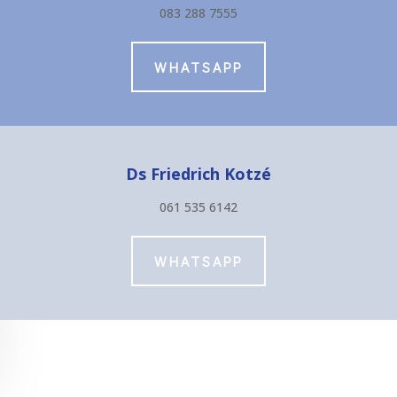
083 288 7555
WHATSAPP
Ds Friedrich Kotzé
061 535 6142
WHATSAPP