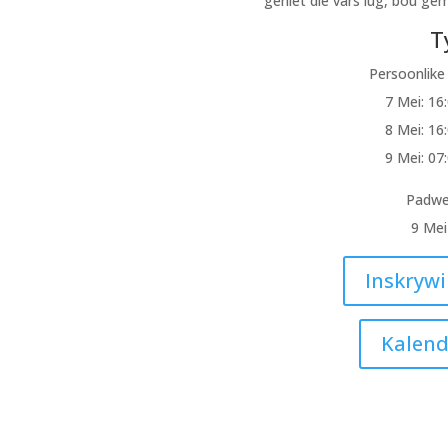
geniet die vars lug, bou g
T
Persoonlike 
7 Mei: 16:
8 Mei: 16:
9 Mei: 07:
Padwe
9 Mei
Inskryw
Kalend