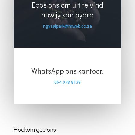
Epos ons om uit te vind
how jy kan bydra
ngvaalpark@mweb.co.za
WhatsApp ons kantoor.
064 078 8139
Hoekom gee ons