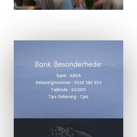
Bank Besonderhede:
Bank : ABSA
Rekeningnommer : 0520 580 654
Takkode : 632005
Tipe Rekening : Tjek