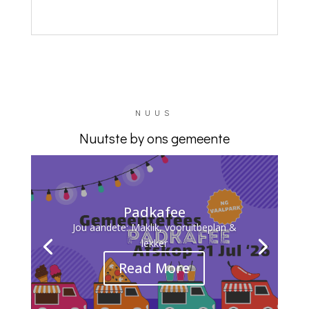
NUUS
Nuutste by ons gemeente
Padkafee
Jou aandete: Maklik, vooruitbeplan &
lekker
Read More