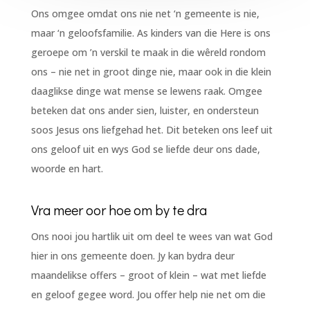
Ons omgee omdat ons nie net ‘n gemeente is nie,
maar ‘n geloofsfamilie. As kinders van die Here is ons
geroepe om ’n verskil te maak in die wêreld rondom
ons – nie net in groot dinge nie, maar ook in die klein
daaglikse dinge wat mense se lewens raak. Omgee
beteken dat ons ander sien, luister, en ondersteun
soos Jesus ons liefgehad het. Dit beteken ons leef uit
ons geloof uit en wys God se liefde deur ons dade,
woorde en hart.
Vra meer oor hoe om by te dra
Ons nooi jou hartlik uit om deel te wees van wat God
hier in ons gemeente doen. Jy kan bydra deur
maandelikse offers – groot of klein – wat met liefde
en geloof gegee word. Jou offer help nie net om die