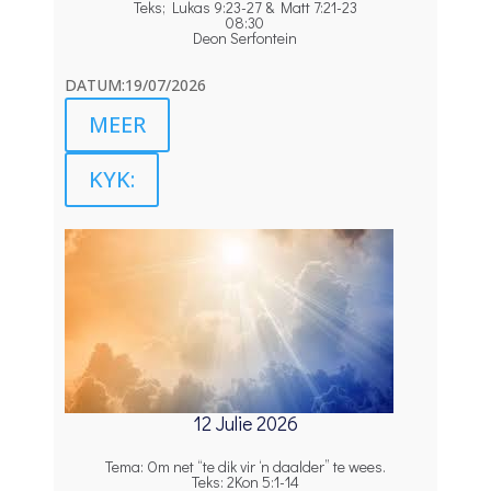
Teks; Lukas 9:23-27 & Matt 7:21-23
08:30
Deon Serfontein
DATUM:19/07/2026
MEER
KYK:
12 Julie 2026
Tema: Om net “te dik vir ‘n daalder” te wees.
Teks: 2Kon 5:1-14