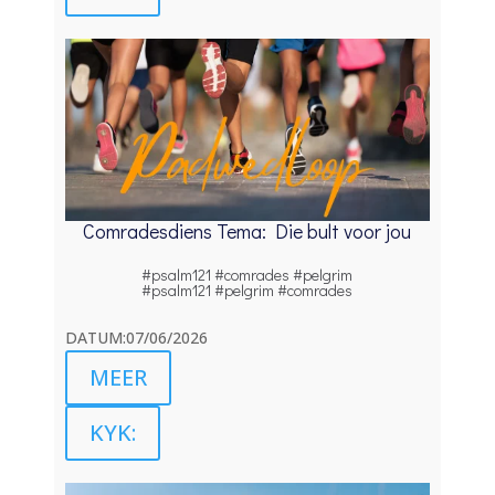
Comradesdiens Tema: Die bult voor jou
#psalm121 #comrades #pelgrim
#psalm121 #pelgrim #comrades
DATUM:07/06/2026
MEER
KYK: