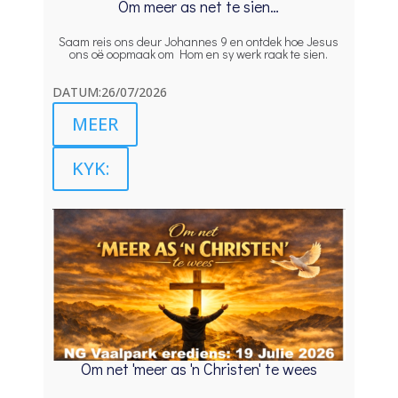
Om meer as net te sien…
Saam reis ons deur Johannes 9 en ontdek hoe Jesus
ons oë oopmaak om Hom en sy werk raak te sien.
DATUM:26/07/2026
MEER
KYK:
Om net 'meer as 'n Christen' te wees