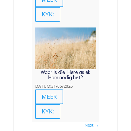
KYK:
Waar is die Here as ek
Hom nodig het?
DATUM:31/05/2026
MEER
KYK:
Next
→