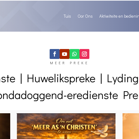
Tuis
Oor Ons
Aktiwiteite en bedieni
MEER PREKE
nste
|
Huwelikspreke
|
Lydin
ondadoggend-eredienste
Pre