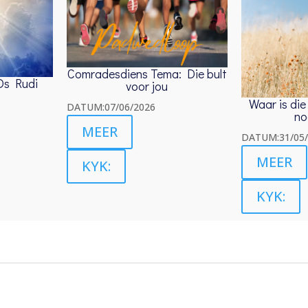
Comradesdiens Tema: Die bult
Ds Rudi
voor jou
Waar is di
DATUM:07/06/2026
no
MEER
DATUM:31/05/
MEER
KYK:
KYK: