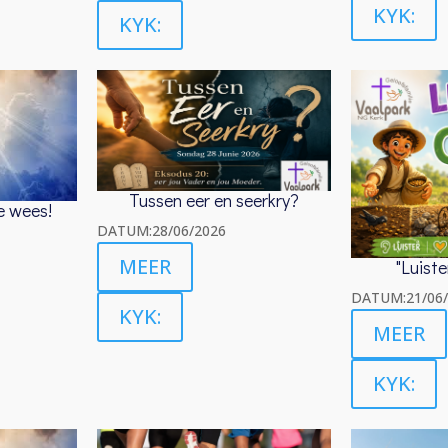
KYK:
KYK:
Tussen eer en seerkry?
te wees!
DATUM:28/06/2026
MEER
"Luiste
DATUM:21/06/
KYK:
MEER
KYK: