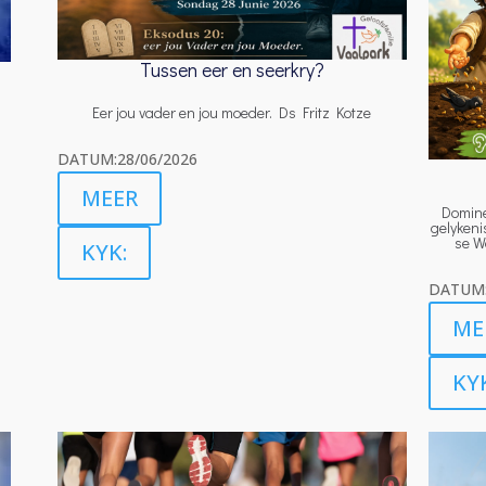
Tussen eer en seerkry?
Eer jou vader en jou moeder. Ds Fritz Kotze
DATUM:28/06/2026
MEER
Domine
gelykeni
se Wo
KYK:
DATUM:
ME
KY