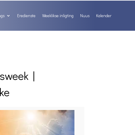
ngs
Eredienste
Weeklikse inligting
Nuus
Kalender
gsweek
|
ke