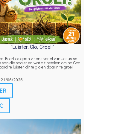
"Luister, Glo, Groei!"
e Boerbok gaan vir ons vertel van Jesus se
s van die saaier en wat dit beteken om na God
ord te luister, dit te glo en daarin te groei.
21/06/2026
ER
K: