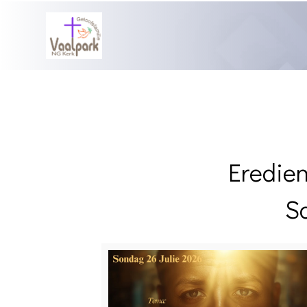
Eredie
S