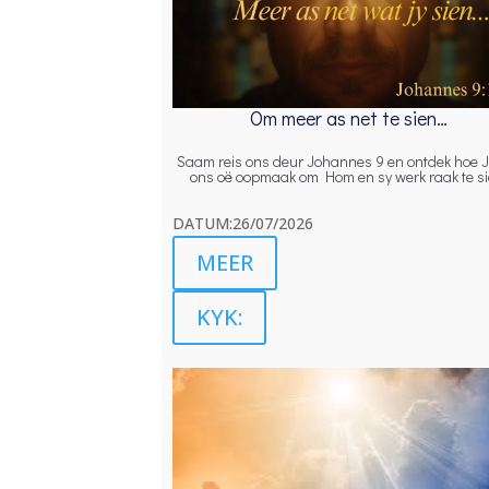
Om meer as net te sien…
Saam reis ons deur Johannes 9 en ontdek hoe 
ons oë oopmaak om Hom en sy werk raak te si
DATUM:26/07/2026
MEER
KYK: