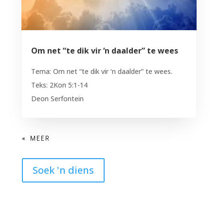
Om net “te dik vir ‘n daalder” te wees
Tema: Om net “te dik vir ‘n daalder” te wees.
Teks: 2Kon 5:1-14
Deon Serfontein
Soek 'n diens