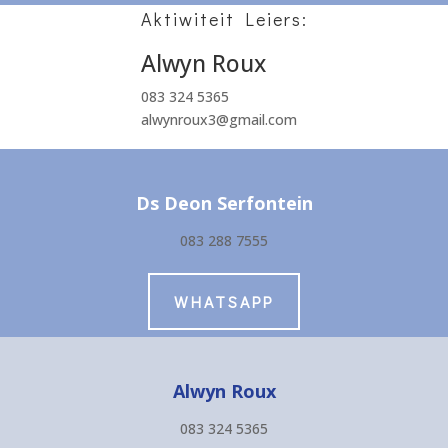
Aktiwiteit Leiers:
Alwyn Roux
083 324 5365
alwynroux3@gmail.com
Ds Deon Serfontein
083 288 7555
WHATSAPP
Alwyn Roux
083 324 5365