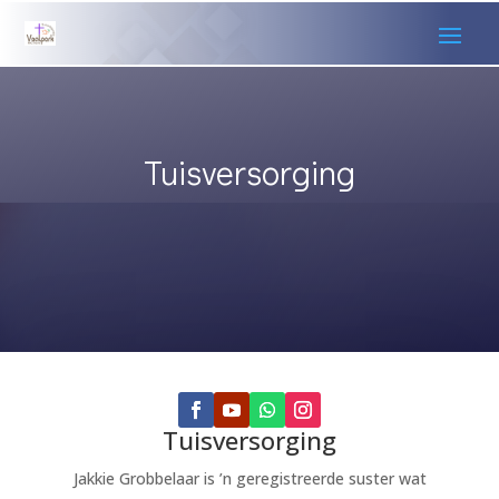
Tuisversorging
Tuisversorging
Jakkie Grobbelaar is ’n geregistreerde suster wat