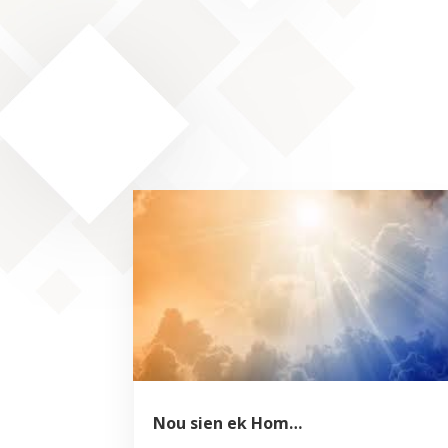
Nou sien ek Hom…