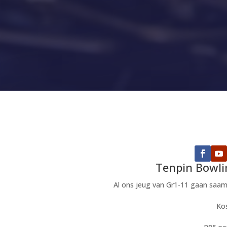
Tenpin Bowlin
Al ons jeug van Gr1-11 gaan saam
Kos