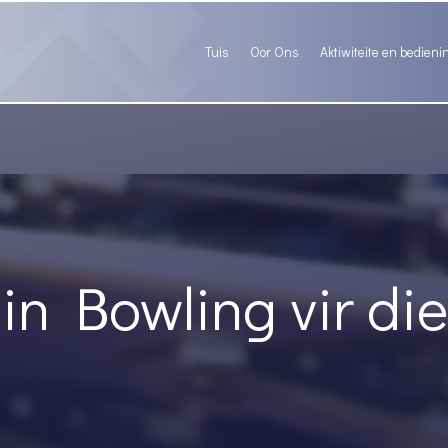
Tuis
Oor Ons
Aktiwiteite en bedieni
in Bowling vir die