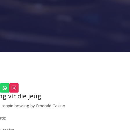
g vir die jeug
 tenpin bowling by Emerald Casino
te: