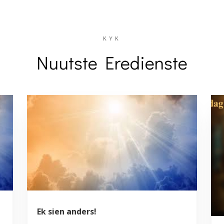
KYK
Nuutste Eredienste
Ek sien anders!