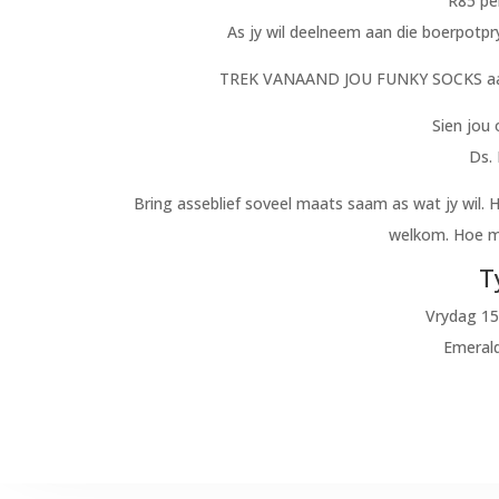
R85 per
As jy wil deelneem aan die boerpotpry
TREK VANAAND JOU FUNKY SOCKS aan –
Sien jou 
Ds. 
Bring asseblief soveel maats saam as wat jy wil. Hu
welkom. Hoe me
T
Vrydag 15
Emerald