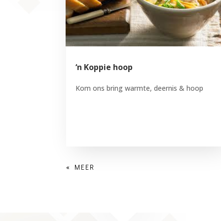
‘n Koppie hoop
Kom ons bring warmte, deernis & hoop