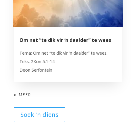
Om net “te dik vir ‘n daalder” te wees
Tema: Om net “te dik vir ‘n daalder” te wees.
Teks: 2Kon 5:1-14
Deon Serfontein
Soek 'n diens