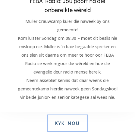
FEBA Radio: Jou poort na die
onbereikte wêreld
Muller Crauwcamp kuier die naweek by ons
gemeente!
Kom luister Sondag om 08:30 – moet dit beslis nie
misloop nie. Muller is ’n baie begaafde spreker en
ons sien uit daarna om meer te hoor oor FEBA
Radio se werk regoor die wêreld en hoe die
evangelie deur radio mense bereik.
Neem asseblief kennis dat daar weens die
gemeentekamp hierdie naweek geen Sondagskool
vir beide junior- en senior kategese sal wees nie.
KYK NOU