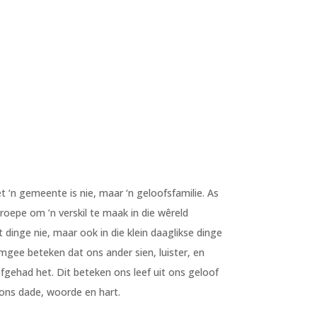
‘n gemeente is nie, maar ‘n geloofsfamilie. As
roepe om ’n verskil te maak in die wêreld
 dinge nie, maar ook in die klein daaglikse dinge
gee beteken dat ons ander sien, luister, en
fgehad het. Dit beteken ons leef uit ons geloof
 ons dade, woorde en hart.