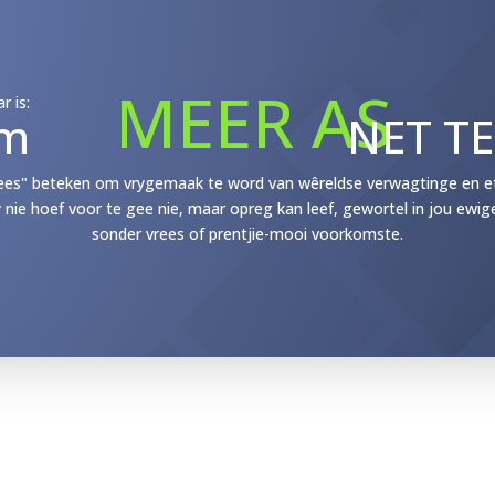
MEER AS
r is:
m
NET T
ees" beteken om vrygemaak te word van wêreldse verwagtinge en etik
y nie hoef voor te gee nie, maar opreg kan leef, gewortel in jou ewig
sonder vrees of prentjie-mooi voorkomste.