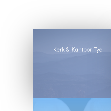
Kerk & Kantoor Tye
Diens Sondae 8:30
Kantoortye:
Dinsdag & Woensdag : 8:30 tot 13:00
Vrydae : 8:30 tot 12:00