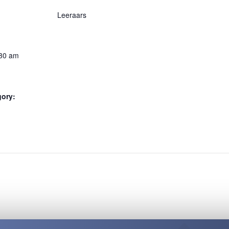
Leeraars
:30 am
gory:
: