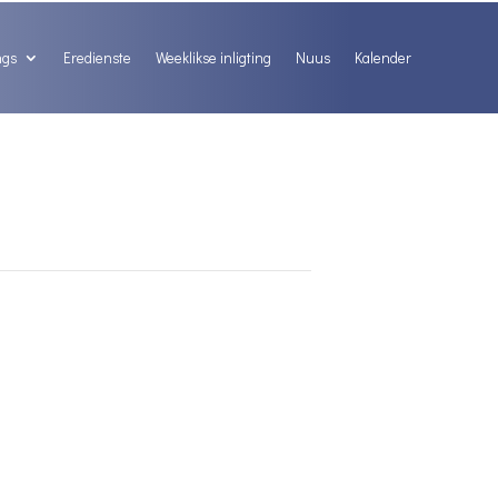
ngs
Eredienste
Weeklikse inligting
Nuus
Kalender