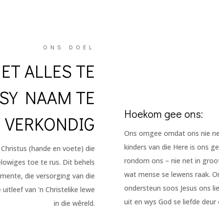
ONS DOEL
ET ALLES TE
 SY NAAM TE
Hoekom gee ons:
VERKONDIG
Ons omgee omdat ons nie net 
kinders van die Here is ons ge
 Christus (hande en voete) die
rondom ons – nie net in groot
elowiges toe te rus. Dit behels
wat mense se lewens raak. Om
mente, die versorging van die
ondersteun soos Jesus ons lie
itleef van 'n Christelike lewe
uit en wys God se liefde deur
in die wêreld.