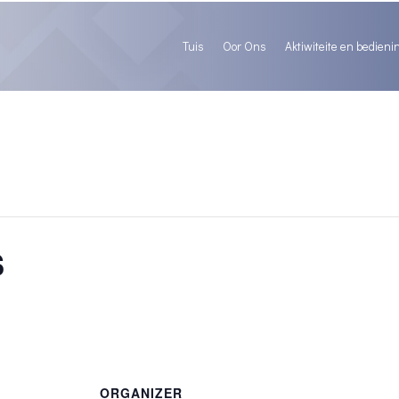
Tuis
Oor Ons
Aktiwiteite en bedieni
s
ORGANIZER