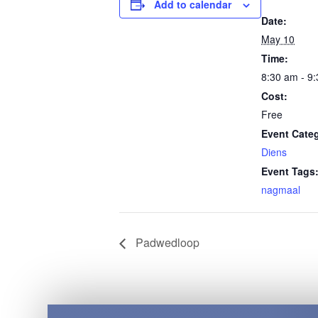
Add to calendar
Date:
May 10
Time:
8:30 am - 9
Cost:
Free
Event Cate
Diens
Event Tags
nagmaal
Padwedloop