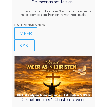
Om meer as net te sien…
Saam reis ons deur Johannes 9 en ontdek hoe Jesus
ons oë oopmaak om Hom en sy werk raak te sien.
DATUM:26/07/2026
MEER
KYK:
Om net 'meer as 'n Christen' te wees