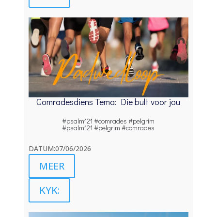
Comradesdiens Tema: Die bult voor jou
#psalm121 #comrades #pelgrim
#psalm121 #pelgrim #comrades
DATUM:07/06/2026
MEER
KYK: