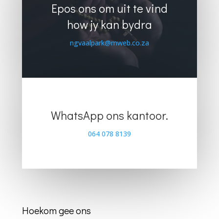
Epos ons om uit te vind
how jy kan bydra
ngvaalpark@mweb.co.za
WhatsApp ons kantoor.
064 078 8139
Hoekom gee ons