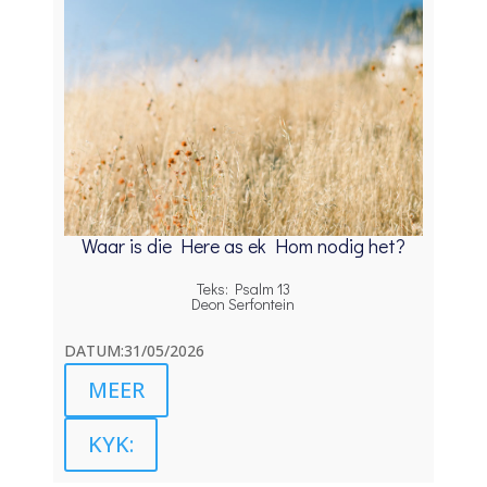
Waar is die Here as ek Hom nodig het?
Teks: Psalm 13
Deon Serfontein
DATUM:31/05/2026
MEER
KYK: