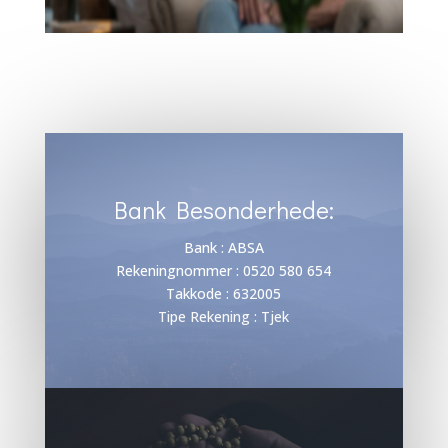
Bank Besonderhede:
Bank : ABSA
Rekeningnommer : 0520 580 654
Takkode : 632005
Tipe Rekening : Tjek