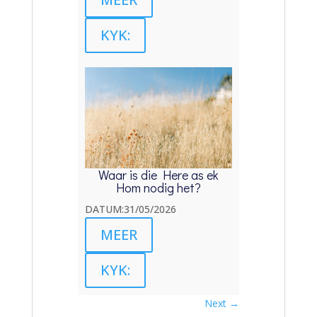
KYK:
Waar is die Here as ek
Hom nodig het?
DATUM:31/05/2026
MEER
KYK:
Next
→