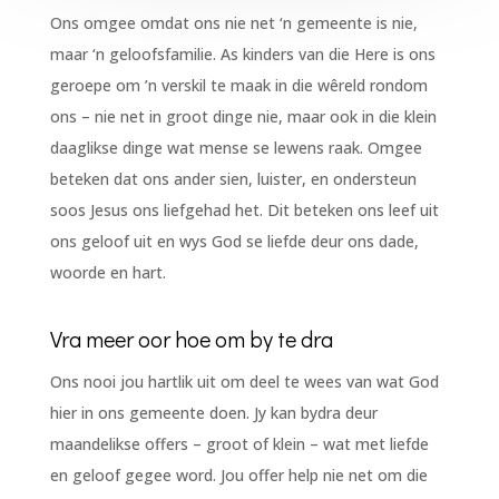
Ons omgee omdat ons nie net ‘n gemeente is nie,
maar ‘n geloofsfamilie. As kinders van die Here is ons
geroepe om ’n verskil te maak in die wêreld rondom
ons – nie net in groot dinge nie, maar ook in die klein
daaglikse dinge wat mense se lewens raak. Omgee
beteken dat ons ander sien, luister, en ondersteun
soos Jesus ons liefgehad het. Dit beteken ons leef uit
ons geloof uit en wys God se liefde deur ons dade,
woorde en hart.
Vra meer oor hoe om by te dra
Ons nooi jou hartlik uit om deel te wees van wat God
hier in ons gemeente doen. Jy kan bydra deur
maandelikse offers – groot of klein – wat met liefde
en geloof gegee word. Jou offer help nie net om die