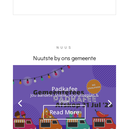
NUUS
Nuutste by ons gemeente
Padkafee
Jou aandete: Maklik, vooruitbeplan &
lekker
Read More