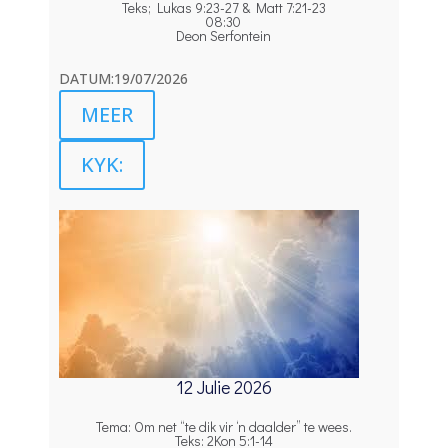
Teks; Lukas 9:23-27 & Matt 7:21-23
08:30
Deon Serfontein
DATUM:19/07/2026
MEER
KYK:
12 Julie 2026
Tema: Om net “te dik vir ‘n daalder” te wees.
Teks: 2Kon 5:1-14