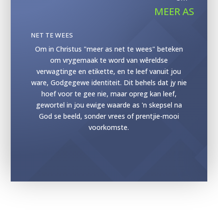
MEER AS
NET TE WEES
Om in Christus "meer as net te wees" beteken
om vrygemaak te word van wêreldse
verwagtinge en etikette, en te leef vanuit jou
ware, Godgegewe identiteit. Dit behels dat jy nie
hoef voor te gee nie, maar opreg kan leef,
gewortel in jou ewige waarde as 'n skepsel na
God se beeld, sonder vrees of prentjie-mooi
voorkomste.