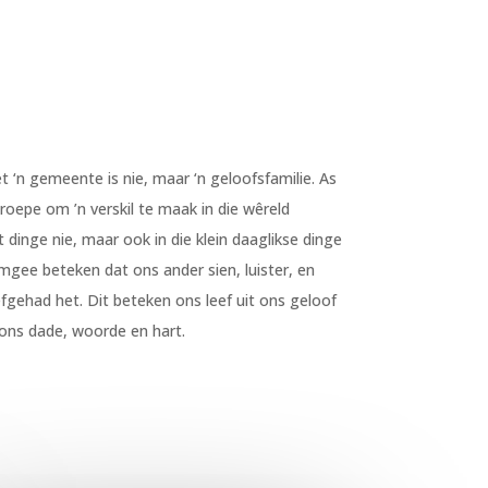
‘n gemeente is nie, maar ‘n geloofsfamilie. As
roepe om ’n verskil te maak in die wêreld
 dinge nie, maar ook in die klein daaglikse dinge
gee beteken dat ons ander sien, luister, en
fgehad het. Dit beteken ons leef uit ons geloof
 ons dade, woorde en hart.