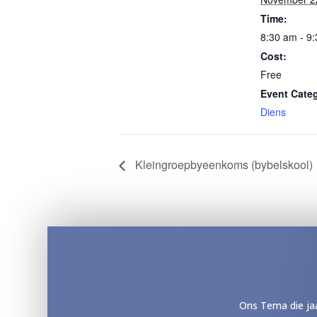
Time:
8:30 am - 9
Cost:
Free
Event Cate
Diens
Kleingroepbyeenkoms (bybelskool)
Ons Tema die jaa