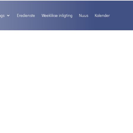
ngs
Eredienste
Weeklikse inligting
Nuus
Kalender