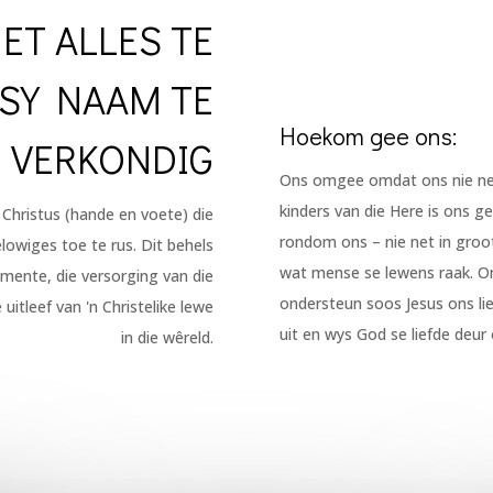
ET ALLES TE
 SY NAAM TE
Hoekom gee ons:
VERKONDIG
Ons omgee omdat ons nie net 
kinders van die Here is ons ge
 Christus (hande en voete) die
rondom ons – nie net in groot
elowiges toe te rus. Dit behels
wat mense se lewens raak. Om
mente, die versorging van die
ondersteun soos Jesus ons lie
itleef van 'n Christelike lewe
uit en wys God se liefde deur
in die wêreld.