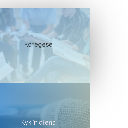
Kategese
Kyk 'n diens