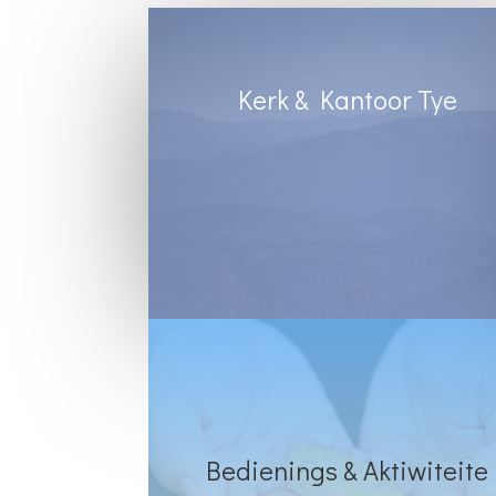
Kerk & Kantoor Tye
Diens Sondae 8:30
Kantoortye:
Dinsdag & Woensdag : 8:30 tot 13:00
Vrydae : 8:30 tot 12:00
Bedienings & Aktiwiteite