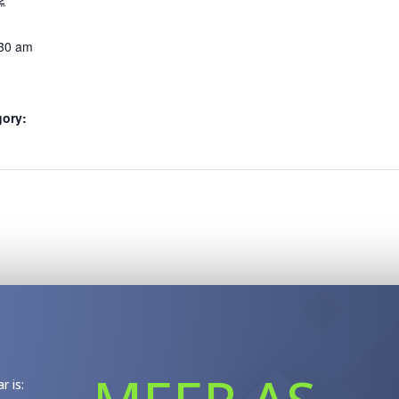
:30 am
gory:
r is: