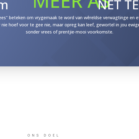
MEER AS
m
NET T
ees" beteken om vrygemaak te word van wêreldse verwagtinge en etik
y nie hoef voor te gee nie, maar opreg kan leef, gewortel in jou ewig
sonder vrees of prentjie-mooi voorkomste.
ONS DOEL