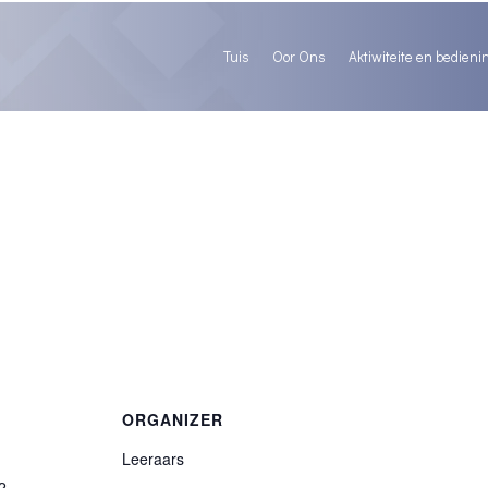
Tuis
Oor Ons
Aktiwiteite en bedieni
ORGANIZER
Leeraars
2