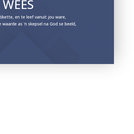
E WEES
ette, en te leef vanuit jou ware,
e waarde as 'n skepsel na God se beeld,