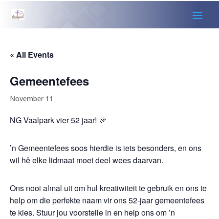
« All Events
Gemeentefees
November 11
NG Vaalpark vier 52 jaar! 🎉
’n Gemeentefees soos hierdie is iets besonders, en ons
wil hê elke lidmaat moet deel wees daarvan.
Ons nooi almal uit om hul kreatiwiteit te gebruik en ons te
help om die perfekte naam vir ons 52-jaar gemeentefees
te kies. Stuur jou voorstelle in en help ons om ’n