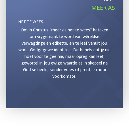
MEER AS
NET TE WEES
Om in Christus "meer as net te wees" beteken
om vrygemaak te word van wêreldse
verwagtinge en etikette, en te leef vanuit jou
ware, Godgegewe identiteit. Dit behels dat jy nie
hoef voor te gee nie, maar opreg kan leef,
gewortel in jou ewige waarde as 'n skepsel na
God se beeld, sonder vrees of prentjie-mooi
voorkomste.