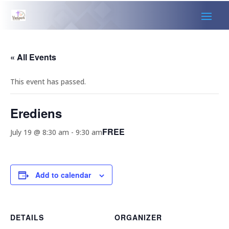
« All Events
This event has passed.
Erediens
FREE
July 19 @ 8:30 am
-
9:30 am
Add to calendar
DETAILS
ORGANIZER