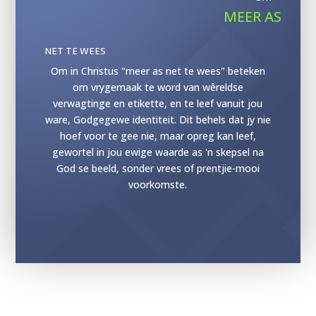
MEER AS
NET TE WEES
Om in Christus "meer as net te wees" beteken
om vrygemaak te word van wêreldse
verwagtinge en etikette, en te leef vanuit jou
ware, Godgegewe identiteit. Dit behels dat jy nie
hoef voor te gee nie, maar opreg kan leef,
gewortel in jou ewige waarde as 'n skepsel na
God se beeld, sonder vrees of prentjie-mooi
voorkomste.