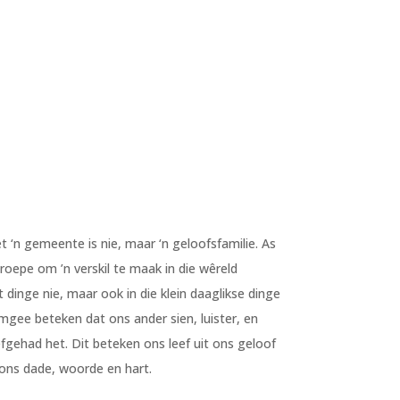
‘n gemeente is nie, maar ‘n geloofsfamilie. As
roepe om ’n verskil te maak in die wêreld
 dinge nie, maar ook in die klein daaglikse dinge
gee beteken dat ons ander sien, luister, en
fgehad het. Dit beteken ons leef uit ons geloof
 ons dade, woorde en hart.