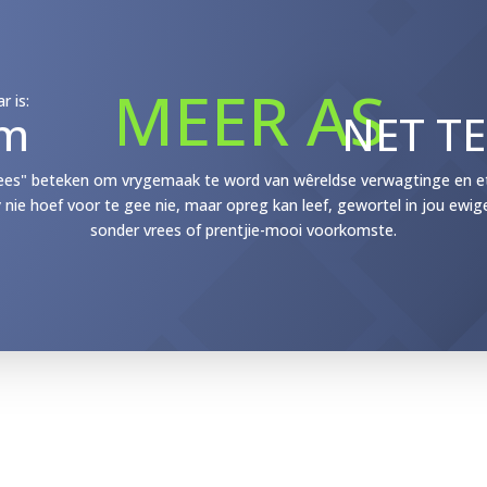
MEER AS
r is:
m
NET T
ees" beteken om vrygemaak te word van wêreldse verwagtinge en etik
y nie hoef voor te gee nie, maar opreg kan leef, gewortel in jou ewig
sonder vrees of prentjie-mooi voorkomste.