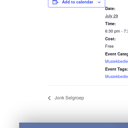
Add to calendar
Date:
July 29
Time:
6:30 pm - 7
Cost:
Free
Event Cate
Musiekbedie
Event Tags
Musiekbedie
Jonk Selgroep