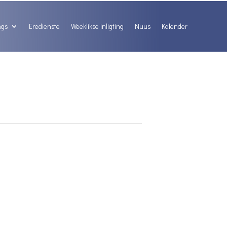
ngs
Eredienste
Weeklikse inligting
Nuus
Kalender