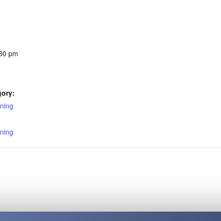
:30 pm
gory:
ning
:
ning