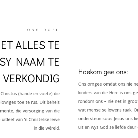
ONS DOEL
ET ALLES TE
 SY NAAM TE
Hoekom gee ons:
VERKONDIG
Ons omgee omdat ons nie net 
kinders van die Here is ons ge
 Christus (hande en voete) die
rondom ons – nie net in groot
elowiges toe te rus. Dit behels
wat mense se lewens raak. Om
mente, die versorging van die
ondersteun soos Jesus ons lie
itleef van 'n Christelike lewe
uit en wys God se liefde deur
in die wêreld.