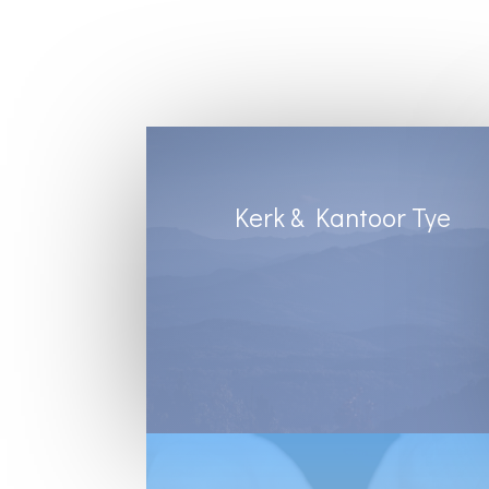
Kerk & Kantoor Tye
Diens Sondae 8:30
Kantoortye:
Dinsdag & Woensdag : 8:30 tot 13:00
Vrydae : 8:30 tot 12:00