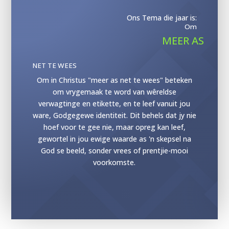
Ons Tema die jaar is:
Om
MEER AS
NET TE WEES
Om in Christus "meer as net te wees" beteken
om vrygemaak te word van wêreldse
verwagtinge en etikette, en te leef vanuit jou
ware, Godgegewe identiteit. Dit behels dat jy nie
hoef voor te gee nie, maar opreg kan leef,
gewortel in jou ewige waarde as 'n skepsel na
God se beeld, sonder vrees of prentjie-mooi
voorkomste.