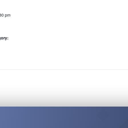
:30 pm
gory:
: