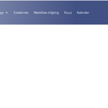
ngs
Eredienste
Weeklikse inligting
Nuus
Kalender