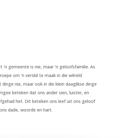
‘n gemeente is nie, maar ‘n geloofsfamilie. As
roepe om ’n verskil te maak in die wêreld
 dinge nie, maar ook in die klein daaglikse dinge
gee beteken dat ons ander sien, luister, en
fgehad het. Dit beteken ons leef uit ons geloof
 ons dade, woorde en hart.