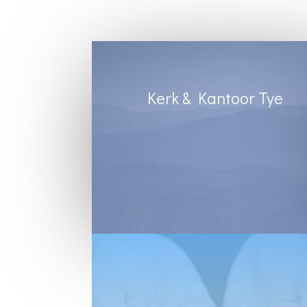
Kerk & Kantoor Tye
Diens Sondae 8:30
Kantoortye:
Dinsdag & Woensdag : 8:30 tot 13:00
Vrydae : 8:30 tot 12:00