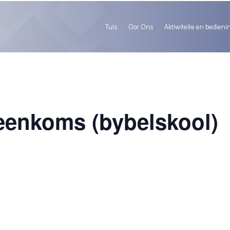
Tuis
Oor Ons
Aktiwiteite en bedieni
eenkoms (bybelskool)