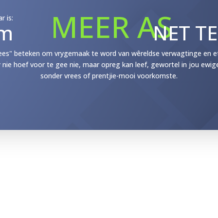
MEER AS
r is:
m
NET T
ees" beteken om vrygemaak te word van wêreldse verwagtinge en etik
y nie hoef voor te gee nie, maar opreg kan leef, gewortel in jou ewig
sonder vrees of prentjie-mooi voorkomste.