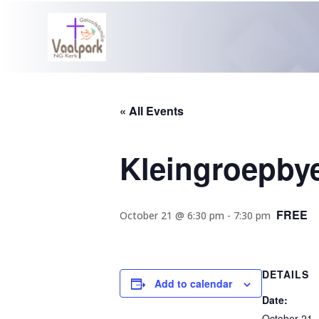
« All Events
Kleingroepby
FREE
October 21 @ 6:30 pm
-
7:30 pm
DETAILS
Add to calendar
Date:
October 21