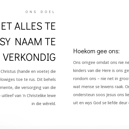
ONS DOEL
ET ALLES TE
 SY NAAM TE
Hoekom gee ons:
VERKONDIG
Ons omgee omdat ons nie net 
kinders van die Here is ons ge
 Christus (hande en voete) die
rondom ons – nie net in groot
elowiges toe te rus. Dit behels
wat mense se lewens raak. Om
mente, die versorging van die
ondersteun soos Jesus ons lie
itleef van 'n Christelike lewe
uit en wys God se liefde deur
in die wêreld.