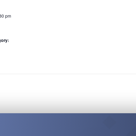
:30 pm
gory:
: