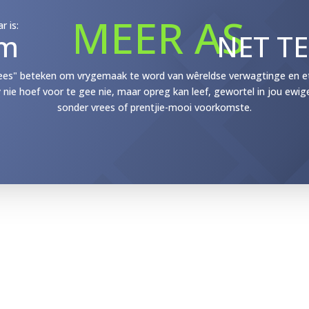
MEER AS
r is:
m
NET T
ees" beteken om vrygemaak te word van wêreldse verwagtinge en etik
y nie hoef voor te gee nie, maar opreg kan leef, gewortel in jou ewig
sonder vrees of prentjie-mooi voorkomste.