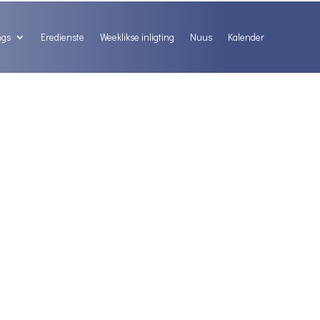
ngs
Eredienste
Weeklikse inligting
Nuus
Kalender