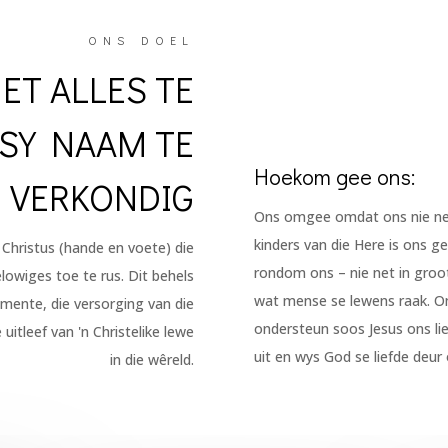
ONS DOEL
ET ALLES TE
 SY NAAM TE
Hoekom gee ons:
VERKONDIG
Ons omgee omdat ons nie net 
kinders van die Here is ons ge
 Christus (hande en voete) die
rondom ons – nie net in groot
elowiges toe te rus. Dit behels
wat mense se lewens raak. Om
mente, die versorging van die
ondersteun soos Jesus ons lie
itleef van 'n Christelike lewe
uit en wys God se liefde deur
in die wêreld.