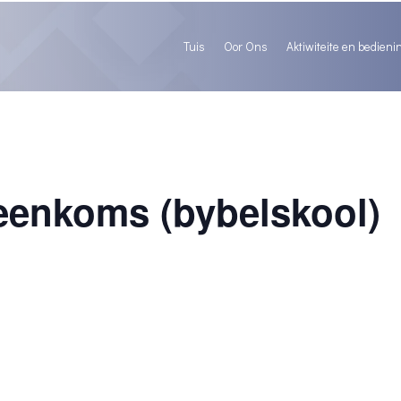
Tuis
Oor Ons
Aktiwiteite en bedieni
eenkoms (bybelskool)