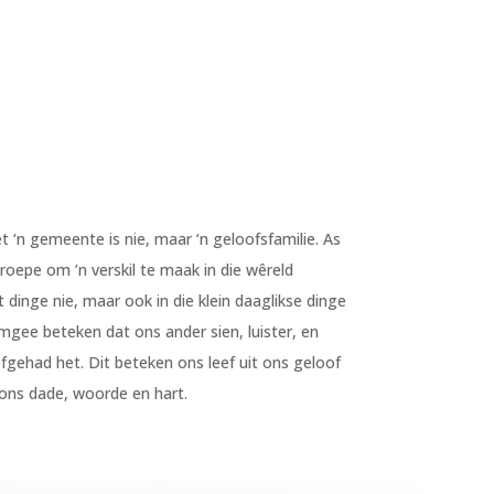
‘n gemeente is nie, maar ‘n geloofsfamilie. As
roepe om ’n verskil te maak in die wêreld
 dinge nie, maar ook in die klein daaglikse dinge
gee beteken dat ons ander sien, luister, en
fgehad het. Dit beteken ons leef uit ons geloof
 ons dade, woorde en hart.