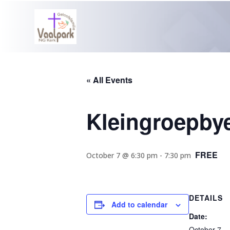
« All Events
Kleingroepby
FREE
October 7 @ 6:30 pm
-
7:30 pm
DETAILS
Add to calendar
Date:
October 7