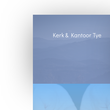
Kerk & Kantoor Tye
Diens Sondae 8:30
Kantoortye:
Dinsdag & Woensdag : 8:30 tot 13:00
Vrydae : 8:30 tot 12:00