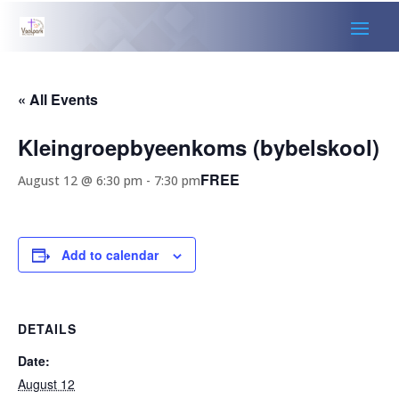
« All Events
Kleingroepbyeenkoms (bybelskool)
FREE
August 12 @ 6:30 pm
-
7:30 pm
Add to calendar
DETAILS
Date:
August 12