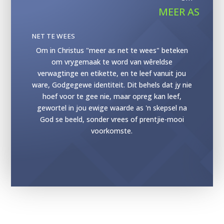
MEER AS
NET TE WEES
Om in Christus "meer as net te wees" beteken
om vrygemaak te word van wêreldse
verwagtinge en etikette, en te leef vanuit jou
ware, Godgegewe identiteit. Dit behels dat jy nie
hoef voor te gee nie, maar opreg kan leef,
gewortel in jou ewige waarde as 'n skepsel na
God se beeld, sonder vrees of prentjie-mooi
voorkomste.