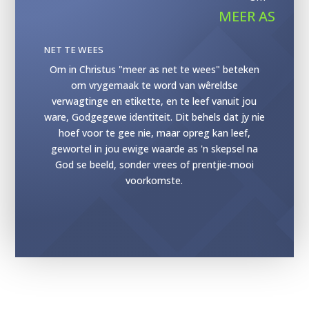
MEER AS
NET TE WEES
Om in Christus "meer as net te wees" beteken
om vrygemaak te word van wêreldse
verwagtinge en etikette, en te leef vanuit jou
ware, Godgegewe identiteit. Dit behels dat jy nie
hoef voor te gee nie, maar opreg kan leef,
gewortel in jou ewige waarde as 'n skepsel na
God se beeld, sonder vrees of prentjie-mooi
voorkomste.