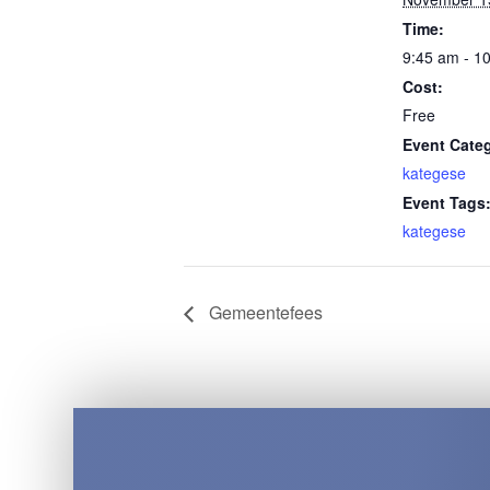
Time:
9:45 am - 1
Cost:
Free
Event Cate
kategese
Event Tags
kategese
Gemeentefees