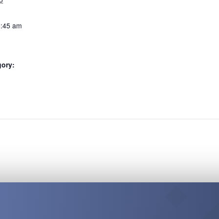
0:45 am
gory:
: