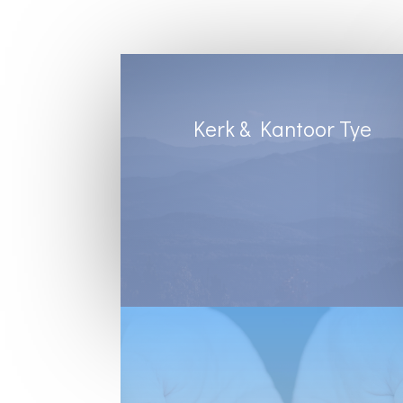
Kerk & Kantoor Tye
Diens Sondae 8:30
Kantoortye:
Dinsdag & Woensdag : 8:30 tot 13:00
Vrydae : 8:30 tot 12:00