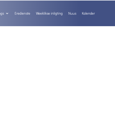
ngs
Eredienste
Weeklikse inligting
Nuus
Kalender