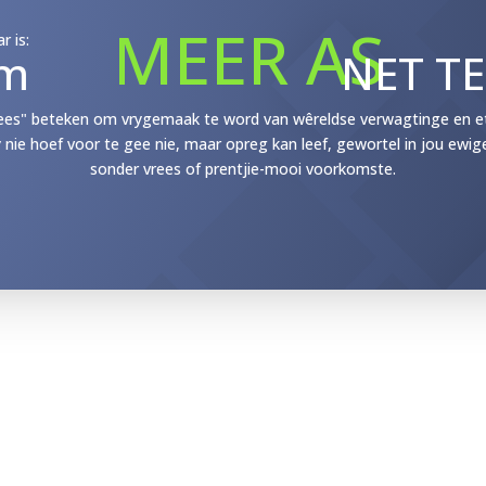
MEER AS
r is:
m
NET T
ees" beteken om vrygemaak te word van wêreldse verwagtinge en etik
y nie hoef voor te gee nie, maar opreg kan leef, gewortel in jou ewig
sonder vrees of prentjie-mooi voorkomste.