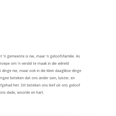
‘n gemeente is nie, maar ‘n geloofsfamilie. As
roepe om ’n verskil te maak in die wêreld
 dinge nie, maar ook in die klein daaglikse dinge
gee beteken dat ons ander sien, luister, en
fgehad het. Dit beteken ons leef uit ons geloof
 ons dade, woorde en hart.