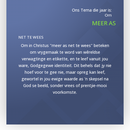
Ons Tema die jaar is:
Om
MEER AS
NET TE WEES
Om in Christus "meer as net te wees" beteken
om vrygemaak te word van wêreldse
verwagtinge en etikette, en te leef vanuit jou
ware, Godgegewe identiteit. Dit behels dat jy nie
hoef voor te gee nie, maar opreg kan leef,
gewortel in jou ewige waarde as 'n skepsel na
God se beeld, sonder vrees of prentjie-mooi
voorkomste.