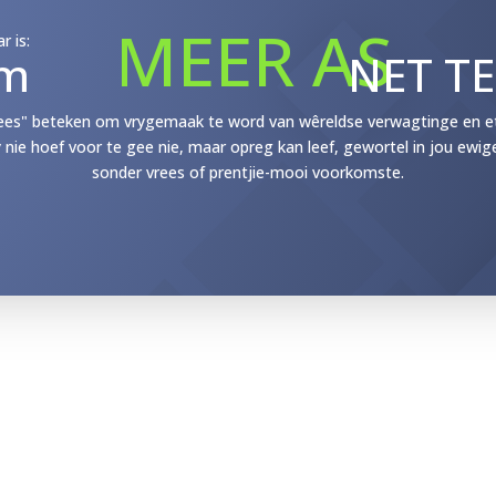
MEER AS
r is:
m
NET T
ees" beteken om vrygemaak te word van wêreldse verwagtinge en etik
y nie hoef voor te gee nie, maar opreg kan leef, gewortel in jou ewig
sonder vrees of prentjie-mooi voorkomste.