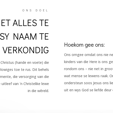
ONS DOEL
ET ALLES TE
 SY NAAM TE
Hoekom gee ons:
VERKONDIG
Ons omgee omdat ons nie net 
kinders van die Here is ons ge
 Christus (hande en voete) die
rondom ons – nie net in groot
elowiges toe te rus. Dit behels
wat mense se lewens raak. Om
mente, die versorging van die
ondersteun soos Jesus ons lie
itleef van 'n Christelike lewe
uit en wys God se liefde deur
in die wêreld.