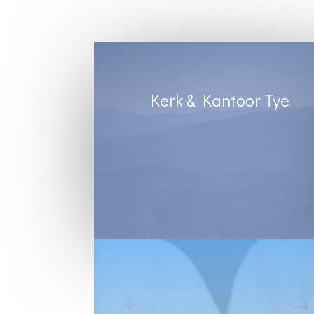
Kerk & Kantoor Tye
Diens Sondae 8:30
Kantoortye:
Dinsdag & Woensdag : 8:30 tot 13:00
Vrydae : 8:30 tot 12:00