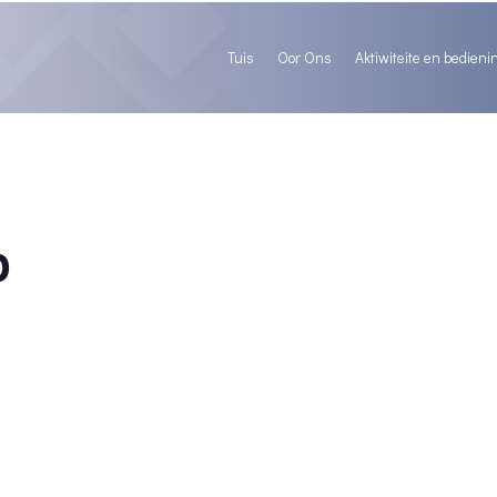
Tuis
Oor Ons
Aktiwiteite en bedieni
p