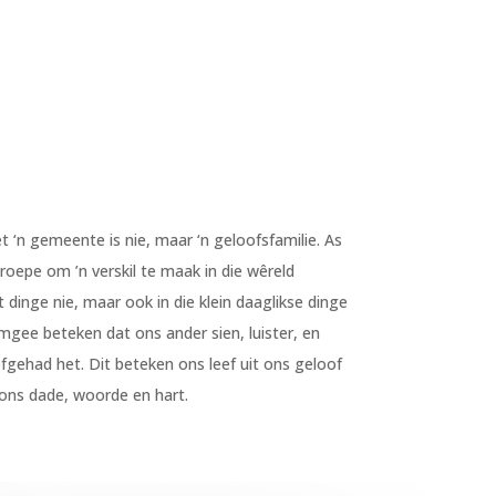
‘n gemeente is nie, maar ‘n geloofsfamilie. As
roepe om ’n verskil te maak in die wêreld
 dinge nie, maar ook in die klein daaglikse dinge
gee beteken dat ons ander sien, luister, en
fgehad het. Dit beteken ons leef uit ons geloof
 ons dade, woorde en hart.