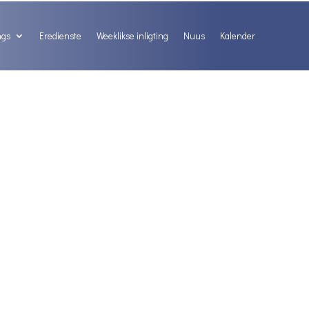
ngs
Eredienste
Weeklikse inligting
Nuus
Kalender