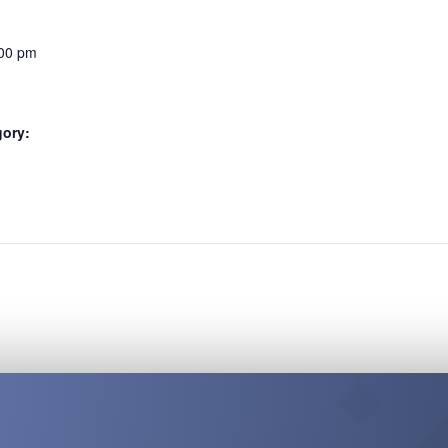
:00 pm
gory:
: