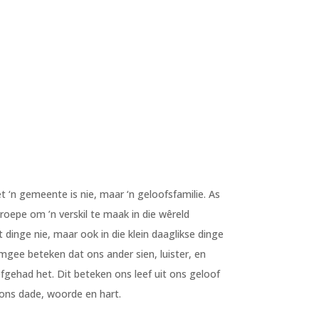
‘n gemeente is nie, maar ‘n geloofsfamilie. As
roepe om ’n verskil te maak in die wêreld
 dinge nie, maar ook in die klein daaglikse dinge
gee beteken dat ons ander sien, luister, en
fgehad het. Dit beteken ons leef uit ons geloof
 ons dade, woorde en hart.