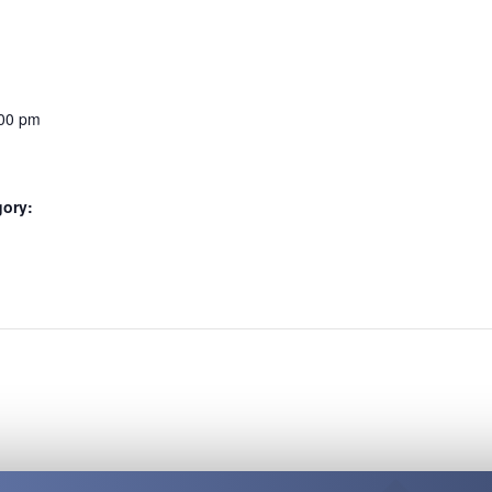
:00 pm
gory:
: