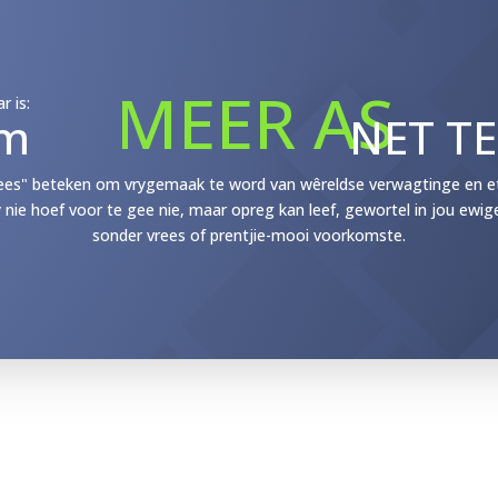
MEER AS
r is:
m
NET T
ees" beteken om vrygemaak te word van wêreldse verwagtinge en etik
y nie hoef voor te gee nie, maar opreg kan leef, gewortel in jou ewig
sonder vrees of prentjie-mooi voorkomste.