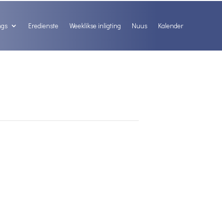
ngs
Eredienste
Weeklikse inligting
Nuus
Kalender