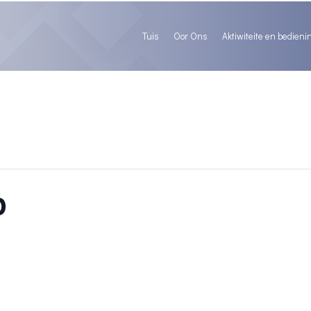
Tuis
Oor Ons
Aktiwiteite en bedieni
p