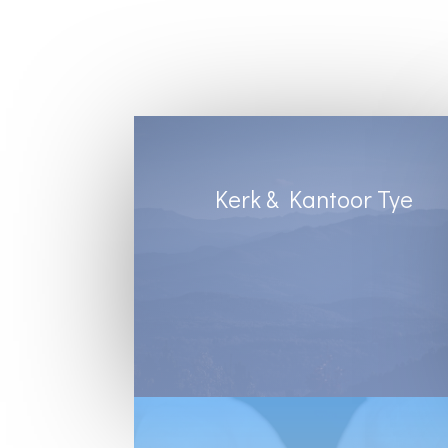
Kerk & Kantoor Tye
Diens Sondae 8:30
Kantoortye:
Dinsdag & Woensdag : 8:30 tot 13:00
Vrydae : 8:30 tot 12:00