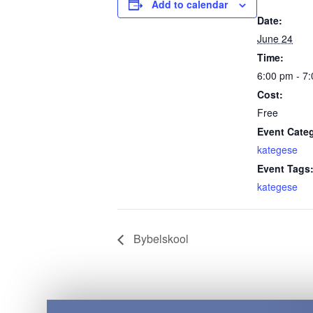
Add to calendar
Date:
June 24
Time:
6:00 pm - 7
Cost:
Free
Event Cate
kategese
Event Tags
kategese
Bybelskool