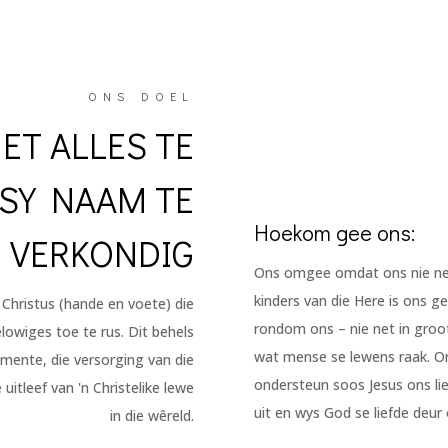
ONS DOEL
ET ALLES TE
 SY NAAM TE
Hoekom gee ons:
VERKONDIG
Ons omgee omdat ons nie net 
kinders van die Here is ons ge
 Christus (hande en voete) die
rondom ons – nie net in groot
elowiges toe te rus. Dit behels
wat mense se lewens raak. Om
mente, die versorging van die
ondersteun soos Jesus ons lie
itleef van 'n Christelike lewe
uit en wys God se liefde deur
in die wêreld.