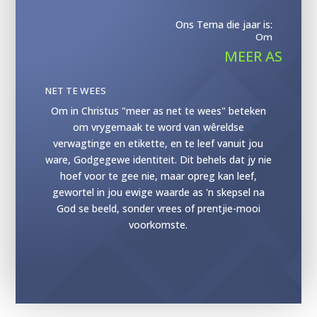
Ons Tema die jaar is:
Om
MEER AS
NET TE WEES
Om in Christus "meer as net te wees" beteken
om vrygemaak te word van wêreldse
verwagtinge en etikette, en te leef vanuit jou
ware, Godgegewe identiteit. Dit behels dat jy nie
hoef voor te gee nie, maar opreg kan leef,
gewortel in jou ewige waarde as 'n skepsel na
God se beeld, sonder vrees of prentjie-mooi
voorkomste.