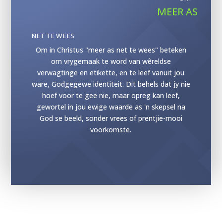
MEER AS
NET TE WEES
Om in Christus "meer as net te wees" beteken
om vrygemaak te word van wêreldse
verwagtinge en etikette, en te leef vanuit jou
ware, Godgegewe identiteit. Dit behels dat jy nie
hoef voor te gee nie, maar opreg kan leef,
gewortel in jou ewige waarde as 'n skepsel na
God se beeld, sonder vrees of prentjie-mooi
voorkomste.