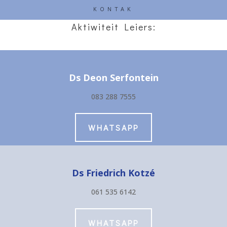
KONTAK
Aktiwiteit Leiers:
Ds Deon Serfontein
083 288 7555
WHATSAPP
Ds Friedrich Kotzé
061 535 6142
WHATSAPP